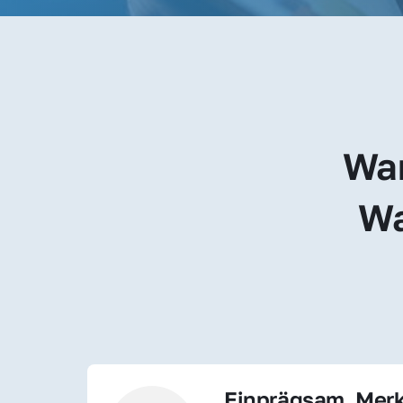
War
Wa
Einprägsam, Merk