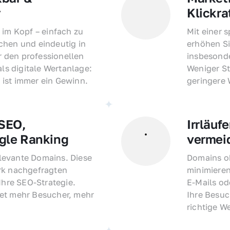
r
Klickra
 im Kopf – einfach zu 
Mit einer 
hen und eindeutig in 
erhöhen Si
den professionellen 
insbesonde
als digitale Wertanlage: 
Weniger St
ist immer ein Gewinn.
geringere
EO, 
Irrläufe
gle Ranking
vermei
evante Domains. Diese 
Domains oh
rk nachgefragten 
minimieren
Ihre SEO-Strategie. 
E-Mails o
et mehr Besucher, mehr 
Ihre Besuc
richtige W