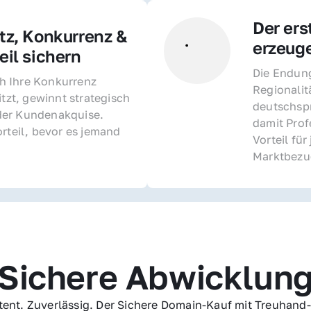
Der ers
z, Konkurrenz & 
erzeug
il sichern 
Die Endung 
 Ihre Konkurrenz 
Regionalit
itzt, gewinnt strategisch 
deutschspr
er Kundenakquise. 
damit Profe
rteil, bevor es jemand 
Vorteil fü
Marktbezu
Sichere Abwicklun
ent. Zuverlässig. Der Sichere Domain-Kauf mit Treuhand-