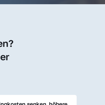
en? 
er 
ingkosten senken, höhere 