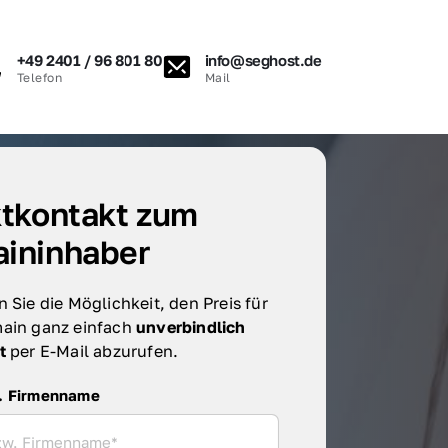
+49 2401 / 96 801 80
info@seghost.de
Telefon
Mail
tkontakt zum 
ininhaber
 Sie die Möglichkeit, den Preis für 
ain ganz einfach 
unverbindlich 
t 
per E-Mail abzurufen.
irmenname
. Firmenname