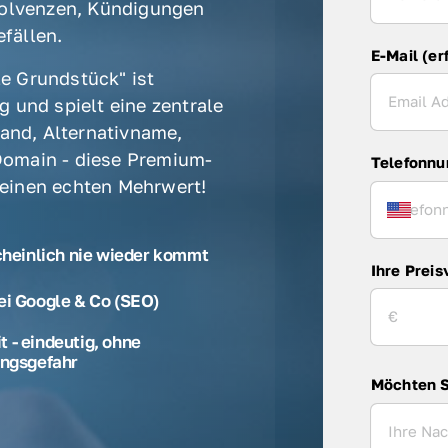
olvenzen, Kündigungen 
fällen. 
E-Mail (er
e Grundstück" ist 
 und spielt eine zentrale 
rand, Alternativname, 
omain - diese Premium-
Telefonn
 einen echten Mehrwert! 
cheinlich nie wieder kommt
Ihre Preis
ei Google & Co (SEO)
 - eindeutig, ohne
ngsgefahr
Möchten S