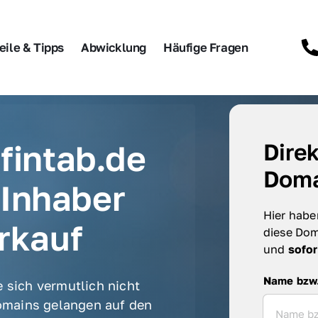
eile & Tipps
Abwicklung
Häufige Fragen
fintab.de 
Direk
Doma
Inhaber 
Hier haben
rkauf
diese Dom
und 
sofor
Name bzw. F
Name bzw
 sich vermutlich nicht 
mains gelangen auf den 